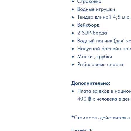
Страховка
Водные игрушки
Тендер длиной 4,5 м с
Вейкборд
2 SUP-борда
Водный пончик (для1 ч
Надувной бассейн на 
Маски , трубки
Рыболовные снасти
Дополнительно:
Плата за вход в нацио
400 ฿ с человека в ден
*Стоимость действительн
Бассейн: Да