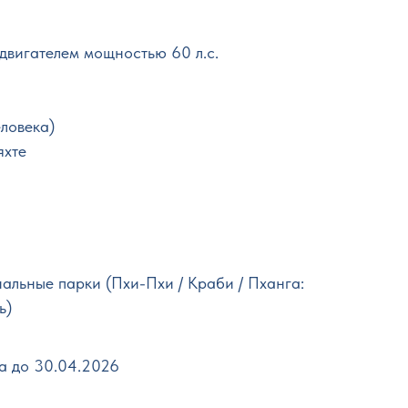
 двигателем мощностью 60 л.с.
еловека)
яхте
нальные парки (Пхи-Пхи / Краби / Пханга:
ь)
а до 30.04.2026