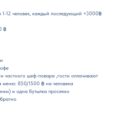
 1-12 человек, каждый последующий +3000฿
0 ฿
ки
кофе
ги частного шеф-повара ,гости оплачивают
а меню: 850/1500 ฿ на человека
нки) и одна бутылка просекко
обратно