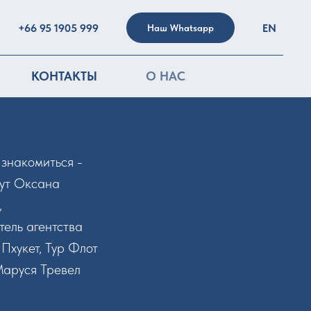
+66 95 1905 999
EN
Наш Whatsapp
КОНТАКТЫ
О НАС
знакомиться -
вут Оксана
,
тель агентства
Пхукет, Тур Флот
Маруся Тревел