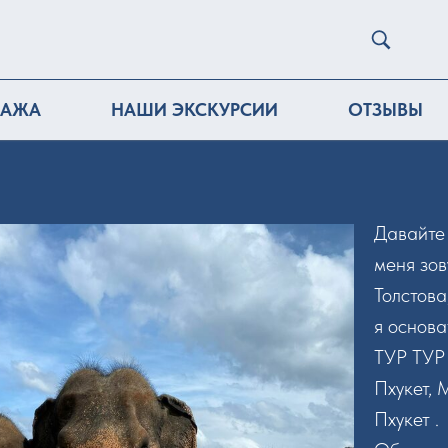
ДАЖА
НАШИ ЭКСКУРСИИ
ОТЗЫВЫ
Давайте 
меня зо
Толстова
я основа
ТУР ТУР 
Пхукет, 
Пхукет .