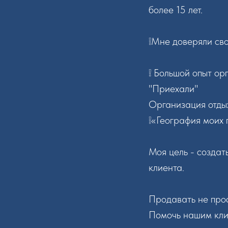
более 15 лет.
❕Мне доверяли сво
❕ Большой опыт о
"Приехали"
Организация отдых
❕«География моих 
Моя цель - создат
клиента.
Продавать не прос
Помочь нашим клие