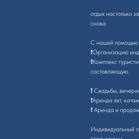
отдых настолько з
снова.
С нашей помощью 
❗️Организацию инд
❗️Комплекс туристи
составляющую.
❗️ Свадьбы, вечери
❗️Аренда яхт, ката
❗️ Аренда и прода
Индивидуальный п
партнерами.