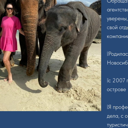
Обращая
агентств
уверены,
свой от
компани
❕Родилас
Новосиб
❕с 2007 
острове 
❕Я профе
дела, с 
туристи