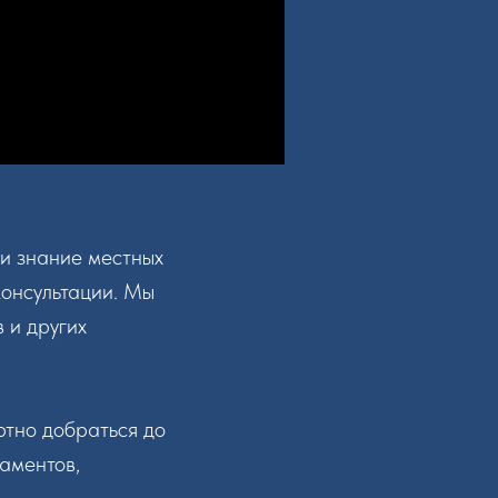
 и знание местных
консультации. Мы
в и других
ртно добраться до
аментов,