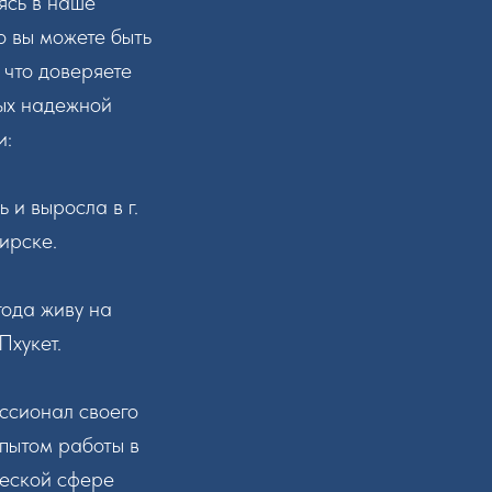
сь в наше
о вы можете быть
 что доверяете
дых надежной
и:
ь и выросла в г.
ирске.
года живу на
Пхукет.
ссионал своего
опытом работы в
ческой сфере