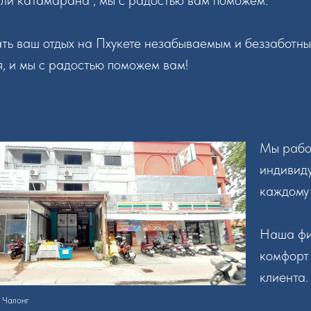
или катамарана , мы с радостью вам поможем.
ать ваш отдых на Пхукете незабываемым и беззаботн
, и мы с радостью поможем вам!
Мы рабо
индивиду
каждому 
Наша фи
комфорт 
клиента.
 Чалонг